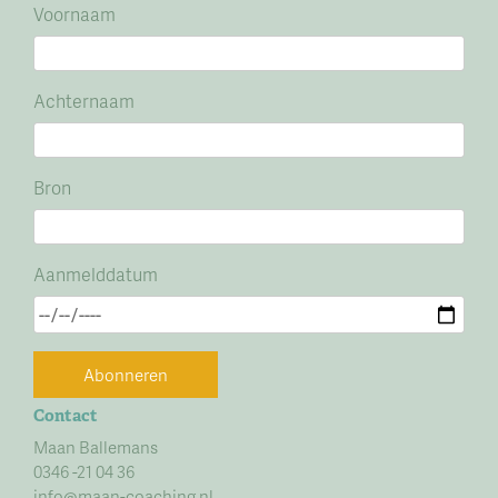
Voornaam
Achternaam
Bron
Aanmelddatum
Abonneren
Contact
Maan Ballemans
0346 -21 04 36
info@maan-coaching.nl