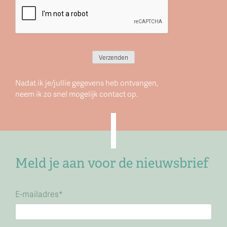
Verzenden
Nadat ik je/jullie gegevens heb ontvangen,
neem ik zo snel mogelijk contact op.
Meld je aan voor de nieuwsbrief
E-mailadres
*