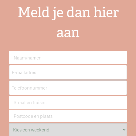
Meld je dan hier
aan
Naam
*
E-
mailadressen
*
Telefoonnummers
*
Straat
en
huisnr.
Postcode
*
en
plaats
Kies
*
een