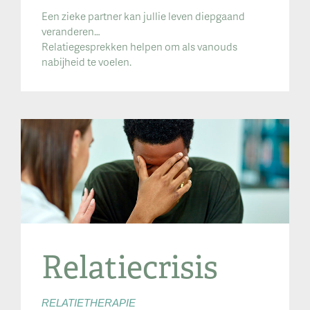
Een zieke partner kan jullie leven diepgaand
veranderen…
Relatiegesprekken helpen om als vanouds
nabijheid te voelen.
Relatiecrisis
RELATIETHERAPIE