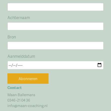
Achternaam
Bron
Aanmelddatum
Abonneren
Contact
Maan Ballemans
0346 -21 04 36
info@maan-coaching.nl