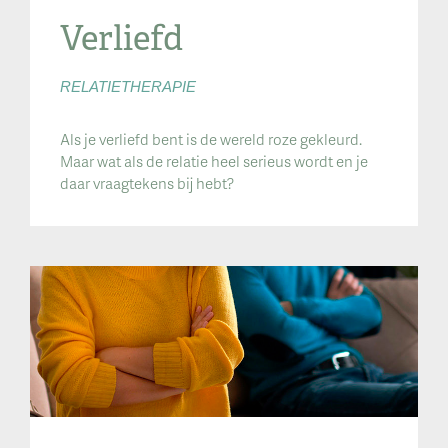
Verliefd
RELATIETHERAPIE
Als je verliefd bent is de wereld roze gekleurd.
Maar wat als de relatie heel serieus wordt en je
daar vraagtekens bij hebt?