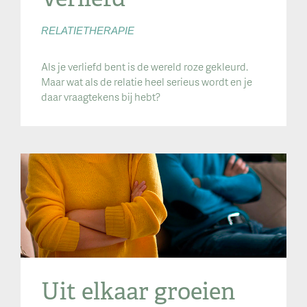
RELATIETHERAPIE
Als je verliefd bent is de wereld roze gekleurd.
Maar wat als de relatie heel serieus wordt en je
daar vraagtekens bij hebt?
Uit elkaar groeien