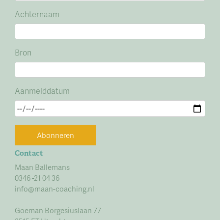
Achternaam
Bron
Aanmelddatum
Abonneren
Contact
Maan Ballemans
0346 -21 04 36
info@maan-coaching.nl
Goeman Borgesiuslaan 77