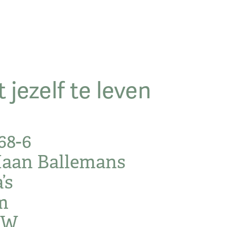
jezelf te leven
68-6
Maan Ballemans
’s
cm
BTW