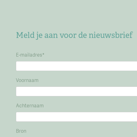
Meld je aan voor de nieuwsbrief
E-mailadres
*
Voornaam
Achternaam
Bron