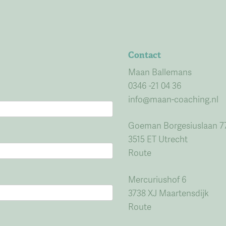
Contact
Maan Ballemans
0346 -21 04 36
info@maan-coaching.nl
Goeman Borgesiuslaan 7
3515 ET Utrecht
Route
Mercuriushof 6
3738 XJ Maartensdijk
Route