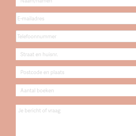
E-
mailadres
*
Telefoonnummer
*
Straat
en
huisnr.
*
Postcode
en
plaats
*
Aantal
boeken
Bericht