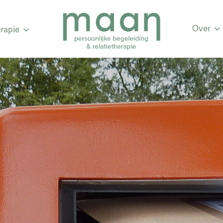
Over
erapie