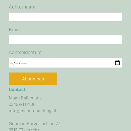
Achternaam
Bron
Aanmelddatum
Abonneren
Contact
Maan Ballemans
0346 -21 04 36
info@maan-coaching.nl
Goeman Borgesiuslaan 77
3515 ET Utrecht