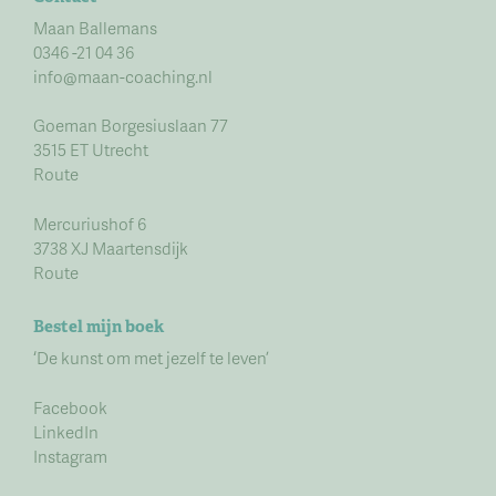
Maan Ballemans
0346 -21 04 36
info@maan-coaching.nl
Goeman Borgesiuslaan 77
3515 ET Utrecht
Route
Mercuriushof 6
3738 XJ Maartensdijk
Route
Bestel mijn boek
‘De kunst om met jezelf te leven’
Facebook
LinkedIn
Instagram