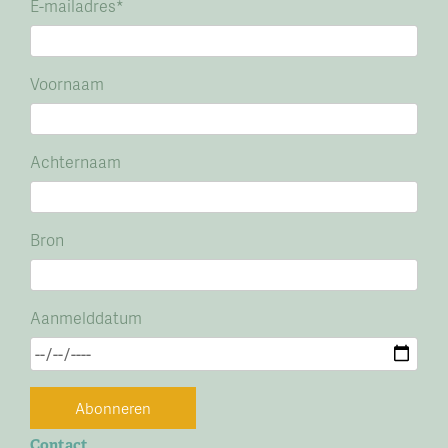
E-mailadres
*
Voornaam
Achternaam
Bron
Aanmelddatum
Abonneren
Contact