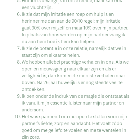
Humor is belangrijk in onze relatie, maar kan ook
een vlucht zijn.
Ik zie dat mijn irritatie een roep om hulp is en
herinner me dan aan de 90/10 regel: mijn irritatie
gaat 90% over mijzelf en maar 10% over mijn partner.
In plaats van boos worden op mijn partner vraag ik
nu aan hem hoe ik hem kan helpen.
Ik zie de potentie in onze relatie, namelijk dat we in
staat zijn om elkaar te helen.
We hebben allebei prachtige verhalen in ons. Als we
open en nieuwsgierig naar elkaar zijn en als er
veiligheid is, dan komen de mooiste verhalen naar
boven. Na 26 jaar huwelijk is er nog steeds veel te
ontdekken.
Ik ben onder de indruk van de magie die ontstaat als
ik vanuit mijn essentie luister naar mijn partner en
andersom.
Het was spannend om me open te stellen voor mijn
partner’s liefde, zorg en aandacht. Het voelt zóóó
goed om me geliefd te voelen en me te wentelen in
zijn zorg.