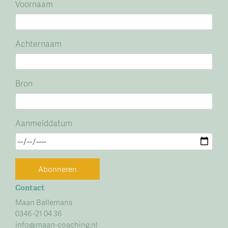
Voornaam
Achternaam
Bron
Aanmelddatum
Abonneren
Contact
Maan Ballemans
0346 -21 04 36
info@maan-coaching.nl