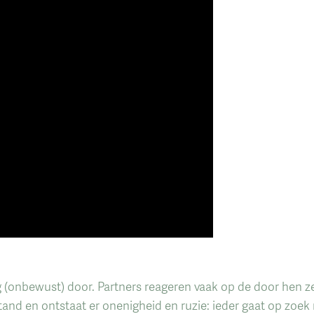
ng (onbewust) door. Partners reageren vaak op de door hen z
and en ontstaat er onenigheid en ruzie: ieder gaat op zoek n