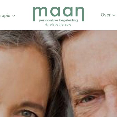
Over
erapie