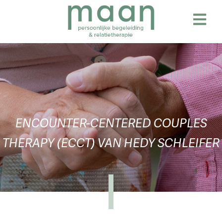
Skip
to
content
ENCOUNTER-CENTERED COUPLES
THERAPY (ECCT) VAN HEDY SCHLEIFER