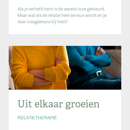
Als je verliefd bent is de wereld roze gekleurd.
Maar wat als de relatie heel serieus wordt en je
daar vraagtekens bij hebt?
Uit elkaar groeien
RELATIETHERAPIE