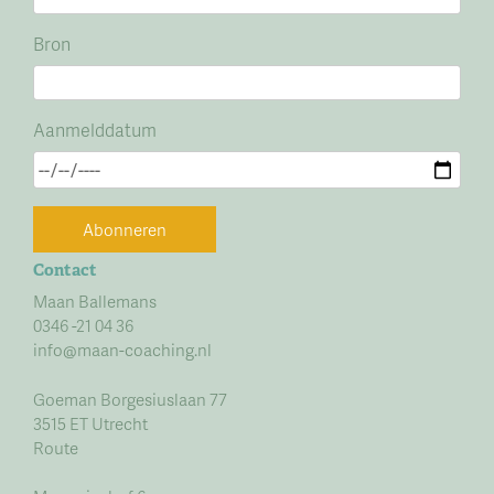
Bron
Aanmelddatum
Abonneren
Contact
Maan Ballemans
0346 -21 04 36
info@maan-coaching.nl
Goeman Borgesiuslaan 77
3515 ET Utrecht
Route