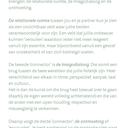
brengen: de relationele ruimte, de Imagodialoog en de
ontmoeting.
De relationele ruimte
tussen jou en je partner kun je zien
als een onzichtbaar veld waar jullie beiden
verantwoordelijk voor zijn. Een veld dat jullie onbewust
kunnen ‘vervuilen’ waardoor ieder niet meer reageert
vanuit zijn essentie, maar bijvoorbeeld vanuit een gevoel
van onzekerheid of van zich bedreigd voelen.
De tweede ‘connector’ is
de Imagodialoog
. Die vormt een
brug tussen de twee werelden die jullie feitelijk zijn. Heel
verschillend van elkaar in ritme, perspectief, aanpak, taal
en cultuur…
Het is dan de kunst om die brug heel bewust over te gaan
(daarbij de eigen wereld volledig achterlatend) en die van
de ander met een open houding, respectvol en
nieuwsgierig te verkennen.
Daarop volgt de derde ‘connector’:
de ontmoeting
of
‘encounter’. Je bent aanbeland op de magische plek waar