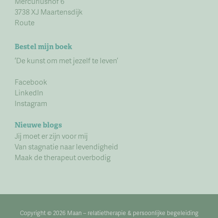
Mercuriushof 6
3738 XJ Maartensdijk
Route
Bestel mijn boek
‘De kunst om met jezelf te leven’
Facebook
LinkedIn
Instagram
Nieuwe blogs
Jij moet er zijn voor mij
Van stagnatie naar levendigheid
Maak de therapeut overbodig
Copyright © 2026 Maan –
relatietherapie
&
persoonlijke begeleiding