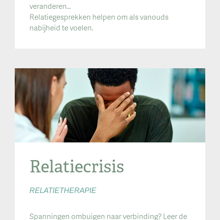
veranderen…
Relatiegesprekken helpen om als vanouds
nabijheid te voelen.
Relatiecrisis
RELATIETHERAPIE
Spanningen ombuigen naar verbinding? Leer de